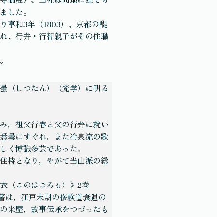
ました。
享和3年（1803）、京都の醍
れ、行弁・行智親子がその住職
。
曇（しつたん）（梵学）に明る
み，祖父行春と父の行弁に就い
悉曇にすぐれ，また冷泉流の歌
しく博識多芸であった。
住持となり，やがて当山派の総
衣（このはごろも）》2巻
の2著は，江戸末期の修験道衰退の
の来歴，故事伝承をつづったも