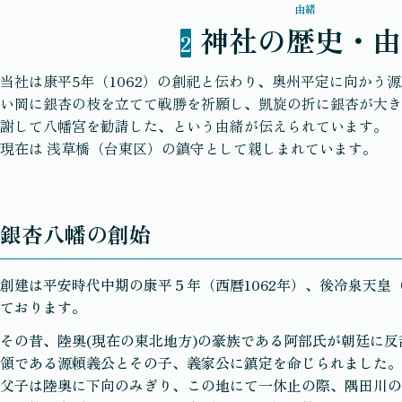
由緒
神社の歴史・由
2
当社は康平5年（1062）の創祀と伝わり、奥州平定に向かう
い岡に銀杏の枝を立てて戦勝を祈願し、凱旋の折に銀杏が大き
謝して八幡宮を勧請した、という由緒が伝えられています。
現在は 浅草橋（台東区）の鎮守として親しまれています。
銀杏八幡の創始
創建は平安時代中期の康平５年（西暦1062年）、後冷泉天皇
ております。
その昔、陸奥(現在の東北地方)の豪族である阿部氏が朝廷に
領である源頼義公とその子、義家公に鎮定を命じられました。
父子は陸奥に下向のみぎり、この地にて一休止の際、隅田川の