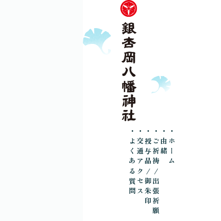
・よくある質問
・交通アクセス
・授与品/御朱印
・ご祈祷/出張祈願
・由緒
・ホーム