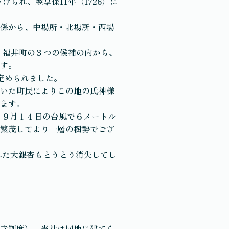
げられ、翌享保11年（1726）に
係から、中場所・北場所・西場
町・福井町の３つの候補の内から、
す。
定められました。
いた町民によりこの地の氏神様
ます。
）９月１４日の台風で６メートル
繁茂してより一層の樹勢でござ
れた大銀杏もとうとう消失してし
寺制度）、当社は同地に建てら