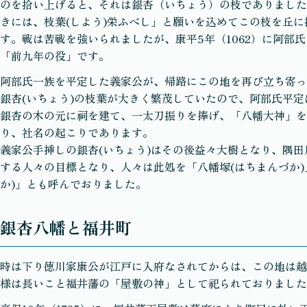
のを拾い上げると、それは銀杏（いちょう）の枝でありました
きには、枝葉(しよう)栄ふべし」と願いを込めてこの枝を丘に
す。戦は苦戦を強いられましたが、康平5年（1062）に阿部
「前九年の役」です。
阿部氏一族を平定した義家公が、帰路にこの地を再び立ち寄っ
銀杏(いちょう)の枝葉が大きく繁茂していたので、阿部氏平
銀杏の木の元に祠を建て、一太刀振りを捧げ、「八幡大神」を
り、社名の起こりであります。
義家公手挿しの銀杏(いちょう)はその後益々大樹となり、隅
する人々の目標となり、人々は此処を「八幡塚(はちまんづか)
か)」とも呼んでおりました。
銀杏八幡と福井町
時は下り徳川家康公が江戸に入府なされてからは、この地は越
様は長いこと福井藩の「屋敷の神」として祀られておりました