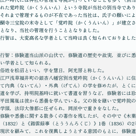
れた覚吽院（かくうんいん）という寺院が当社の別当寺であり
それまで管理するものが不在であった当社は、氏子の願いにより
醐寺三宝院の末寺として「覚吽院（かくうんいん）」が建立さ
となり、当社の管理を行うこととなりました。
行智は、大変高名な学者として当時は良く知られておりました
行智：修験道当山派の山伏で，修験道の歴史や故実，並びに悉
い学者として知られる。
俗姓を松沼といい，字を慧日，阿光房と称した。
江戸浅草福井町の銀杏八幡宮別当覚吽院（かくうんいん）に住
て内典（ないてん）・外典（げてん）の学を修めたが，とくに
道を学び，持明院基時に就いて書道を習うなど，修験者には珍
平田篤胤は彼から悉曇を学んでいる。父の後を継いで覚吽院の
学頭，法印大僧都に任ぜられ，同派中で重きをなした。
修験や悉曇に関する数多くの著作を残したが，その中で《木葉
（1832）と《踏雲録事（とううんろくじ）》1巻（1836）
現状を顧みて，これを復興しようとする意図のもとに，修験道