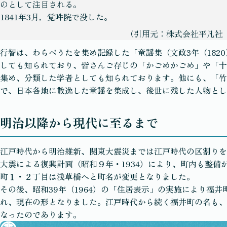
のとして注目される。
1841年3月，覚吽院で没した。
（引用元：株式会社平凡社
行智は、わらべうたを集め記録した「童謡集（文政3年（182
しても知られており、皆さんご存じの「かごめかごめ」や「十
集め、分類した学者としても知られております。他にも、「竹
で、日本各地に散逸した童謡を集成し、後世に残した人物とし
明治以降から現代に至るまで
江戸時代から明治維新、関東大震災までは江戸時代の区割りを
大震による復興計画（昭和９年・1934）により、町内も整備
町１・２丁目は浅草橋へと町名が変更となりました。
その後、昭和39年（1964）の「住居表示」の実施により福
れ、現在の形となりました。江戸時代から続く福井町の名も、
なったのであります。