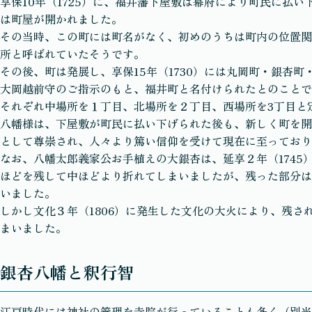
享保10年（1725）に、福井藩下屋敷は幕府により町民に払い下
は町屋が開かれました。
その当時、この町には町名がなく、初めのうちは町内の位置関
所と呼ばれていたそうです。
その後、町は発展し、享保15年（1730）には丸岡町・銀杏
大岡越前守のご指示のもと、福井町と名付けられたとのことで
それぞれ中場所を１丁目、北場所を２丁目、西場所を3丁目と
八幡様は、下屋敷が町民に払い下げられた後も、新しく町を開
として尊崇され、人々より篤い信仰を受けて現在に至っており
なお、八幡太郎義家公お手植えの大銀杏は、延享２年（1745
ほどを残して中ほどより折れてしまいましたが、残った部分は
いました。
しかし文化３年（1806）に発生した文化の大火により、残さ
まいました。
銀杏八幡と釈行智
江戸時代には神社の管理を寺院が行っていることも多く（別当