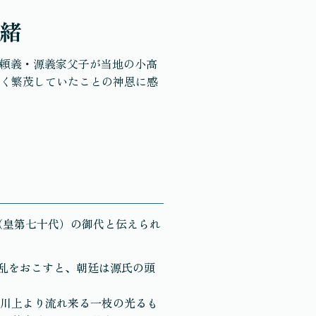
緒
源頼義・源義家父子が当地の小高
く繁茂していたことの神恩に感
（皇第七十代）の御代と伝えられ
反乱をおこすと、朝廷は源氏の頭
川上より流れ来る一枝の光るも