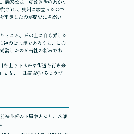
。義家公は「朝敵退治のあかつ
挿(さ)し、奥州に旅立ったので
氏を平定したのが歴史に名高い
たところ、丘の上に自ら挿した
定は神のご加護であろうと、この
勧請したのが当社の創めであ
田川を上り下る舟や街道を行き来
」とも、「銀杏塚(いちょうづ
前福井藩の下屋敷となり、八幡
。