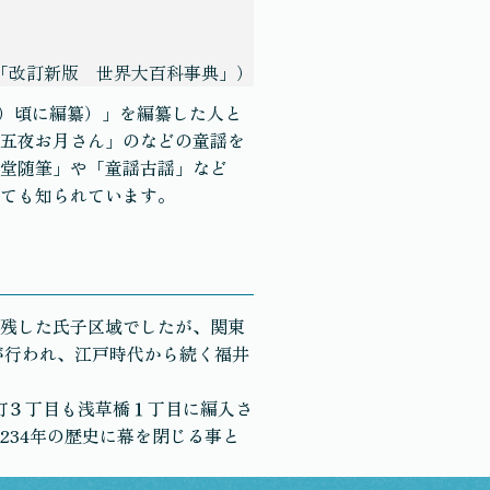
「改訂新版 世界大百科事典」）
0）頃に編纂）」を編纂した人と
五夜お月さん」のなどの童謡を
堂随筆」や「童謡古謡」など
ても知られています。
残した氏子区域でしたが、関東
が行われ、江戸時代から続く福井
井町３丁目も浅草橋１丁目に編入さ
234年の歴史に幕を閉じる事と